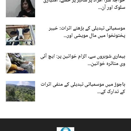
خواجہ سرا افراد پر سائبر پر حملے، امتیازی
سلوک اور آن...
موسمیاتی تبدیلی کے بڑھتے اثرات: خیبر
پختونخوا میں مال مویشی اور...
بیماری شوہروں سے، الزام خواتین پر: ایچ آئی
وی متاثرہ خواتین...
باجوڑ میں موسمیاتی تبدیلی کے منفی اثرات
کے تدارک کے...