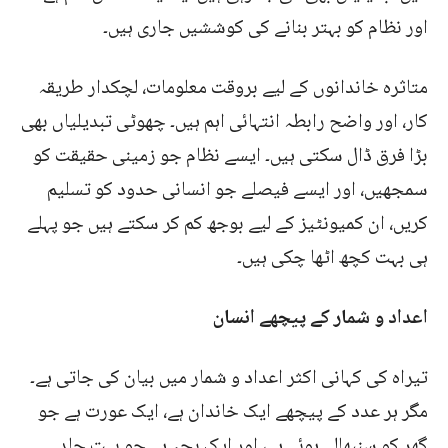
اور نظام کو بہتر بنانے کی کوششیں جاری ہیں۔
متاثرہ خاندانوں کے لیے بروقت معلومات، لچکدار طریقہ
کار، اور واضح رابطہ انتہائی اہم ہیں۔ چھوٹی تبدیلیاں بھی
بڑا فرق ڈال سکتی ہیں۔ ایسے نظام جو زمینی حقیقت کو
سمجھیں، اور ایسے فیصلے جو انسانی حدود کو تسلیم
کریں، ان کمیونٹیز کے لیے بوجھ کم کر سکتے ہیں جو پہلے
ہی بہت کچھ اٹھا چکی ہیں۔
اعداد و شمار کے پیچھے انسان
تیراہ کی کہانی اکثر اعداد و شمار میں بیان کی جاتی ہے۔
مگر ہر عدد کے پیچھے ایک خاندان ہے، ایک عورت ہے جو
گھر کو سنبھالے ہوئے ہے، اور ایک بچہ ہے جو بہت جلد