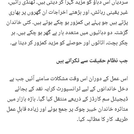
سردیاں اس دباؤ کو مزید گہرا کر دیتی ہیں۔ ٹھنڈی راتیں،
غیر یقینی رہائش، اور بڑھتے اخراجات ان گھروں پر بھاری
پڑتے ہیں جو پہلے ہی کمزور ہو چکے ہوتے ہیں۔ کئی خاندان
گزشتہ دو دہائیوں میں متعدد بار بے گھر ہو چکے ہیں۔ ہر
چکر بچت، اثاثوں اور حوصلے کو مزید کمزور کر دیتا ہے۔
جب نظام حقیقت سے ٹکراتے ہیں
اس عمل کے دوران اس وقت مشکلات سامنے آئیں جب بے
دخل خاندانوں کے لیے ٹرانسپورٹ کرایہ نقد کے بجائے
ڈیجیٹل سم کارڈز کے ذریعے منتقل کیا گیا۔ باڑہ بازار میں
متاثرہ خاندان خیبر چوک پر جمع ہوئے اور زیادہ قابلِ عمل
طریقہ کار کا مطالبہ کیا۔