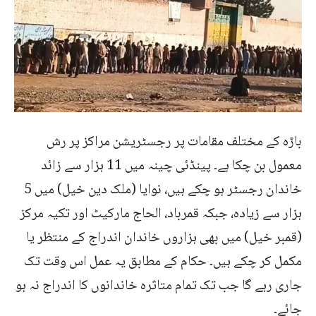
باڑہ کے مختلف مقامات پر رجسٹریشن مراکز پر رش
معمول بن چکا ہے۔ پینڈئی چینہ میں 11 ہزار سے زائد
خاندان رجسٹر ہو چکے ہیں، نوایا (ملک دین خیل) میں 5
ہزار سے زیادہ، جبکہ قمرباد، الحاج مارکیٹ اور تکیہ مرکز
(قمبر خیل) میں بھی ہزاروں خاندان اندراج کے منتظر یا
مکمل کر چکے ہیں۔ حکام کے مطابق یہ عمل اس وقت تک
جاری رہے گا جب تک تمام متاثرہ خاندانوں کا اندراج نہ ہو
جائے۔