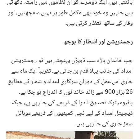
بانٹتی ہیں، ایک دوسرے کو ان نظاموں میں راستہ دکھاتی
ہیں جنہیں وہ خود بھی مکمل طور پر نہیں سمجھتیں، اور
وقار کے ساتھ انتظار کرتی ہیں۔
رجسٹریشن اور انتظار کا بوجھ
جب خاندان باڑہ سب ڈویژن پہنچتے ہیں تو رجسٹریشن
امداد کی جانب پہلا قدم بن جاتی ہے۔ تقریباً ایک ماہ سے
جاری اس عمل کے دوران سرکاری اعداد و شمار کے مطابق
26 ہزار 900 سے زائد خاندانوں کا اندراج ہو چکا ہے۔
بائیومیٹرک تصدیق نادرا کے ذریعے کی جا رہی ہے، جبکہ
ڈیجیٹل امداد کے لیے نجی کمپنیوں کے ذریعے موبائل
سمز جاری کی جا رہی ہیں۔