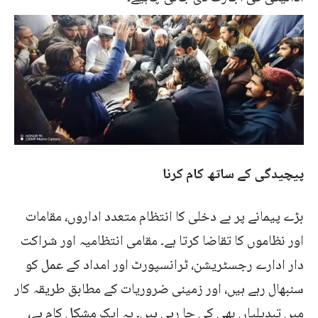
پیچیدگی کے ساتھ کام کرنا
بڑے پیمانے پر بے دخلی کا انتظام متعدد اداروں، مقامات
اور نظاموں کا تقاضا کرتا ہے۔ مقامی انتظامیہ اور شراکت
دار ادارے رجسٹریشن، ٹرانسپورٹ اور امداد کے عمل کو
سنبھال رہے ہیں، اور زمینی ضروریات کے مطابق طریقہ کار
میں تبدیلیاں بھی کی جا رہی ہیں۔ یہ ایک مشکل کام ہے،