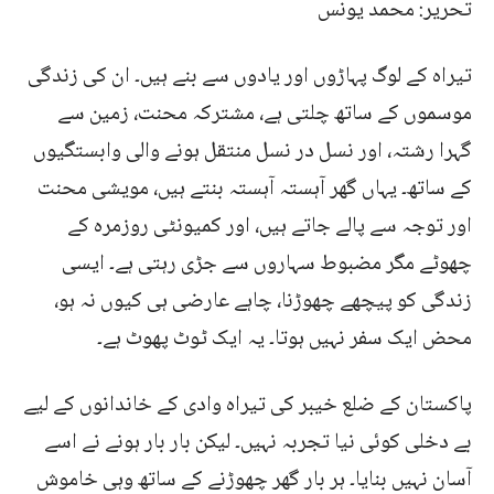
تحریر: محمد یونس
تیراہ کے لوگ پہاڑوں اور یادوں سے بنے ہیں۔ ان کی زندگی
موسموں کے ساتھ چلتی ہے، مشترکہ محنت، زمین سے
گہرا رشتہ، اور نسل در نسل منتقل ہونے والی وابستگیوں
کے ساتھ۔ یہاں گھر آہستہ آہستہ بنتے ہیں، مویشی محنت
اور توجہ سے پالے جاتے ہیں، اور کمیونٹی روزمرہ کے
چھوٹے مگر مضبوط سہاروں سے جڑی رہتی ہے۔ ایسی
زندگی کو پیچھے چھوڑنا، چاہے عارضی ہی کیوں نہ ہو،
محض ایک سفر نہیں ہوتا۔ یہ ایک ٹوٹ پھوٹ ہے۔
پاکستان کے ضلع خیبر کی تیراہ وادی کے خاندانوں کے لیے
بے دخلی کوئی نیا تجربہ نہیں۔ لیکن بار بار ہونے نے اسے
آسان نہیں بنایا۔ ہر بار گھر چھوڑنے کے ساتھ وہی خاموش