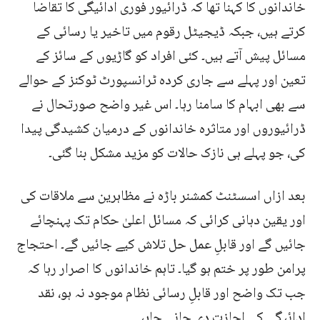
خاندانوں کا کہنا تھا کہ ڈرائیور فوری ادائیگی کا تقاضا
کرتے ہیں، جبکہ ڈیجیٹل رقوم میں تاخیر یا رسائی کے
مسائل پیش آتے ہیں۔ کئی افراد کو گاڑیوں کے سائز کے
تعین اور پہلے سے جاری کردہ ٹرانسپورٹ ٹوکنز کے حوالے
سے بھی ابہام کا سامنا رہا۔ اس غیر واضح صورتحال نے
ڈرائیوروں اور متاثرہ خاندانوں کے درمیان کشیدگی پیدا
کی، جو پہلے ہی نازک حالات کو مزید مشکل بنا گئی۔
بعد ازاں اسسٹنٹ کمشنر باڑہ نے مظاہرین سے ملاقات کی
اور یقین دہانی کرائی کہ مسائل اعلیٰ حکام تک پہنچائے
جائیں گے اور قابلِ عمل حل تلاش کیے جائیں گے۔ احتجاج
پرامن طور پر ختم ہو گیا۔ تاہم خاندانوں کا اصرار رہا کہ
جب تک واضح اور قابلِ رسائی نظام موجود نہ ہو، نقد
ادائیگی کی اجازت دی جانی چاہیے۔