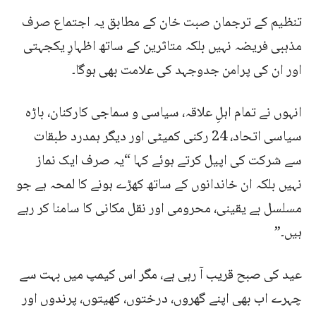
تنظیم کے ترجمان صبت خان کے مطابق یہ اجتماع صرف
مذہبی فریضہ نہیں بلکہ متاثرین کے ساتھ اظہارِ یکجہتی
اور ان کی پرامن جدوجہد کی علامت بھی ہوگا۔
انہوں نے تمام اہلِ علاقہ، سیاسی و سماجی کارکنان، باڑہ
سیاسی اتحاد، 24 رکنی کمیٹی اور دیگر ہمدرد طبقات
سے شرکت کی اپیل کرتے ہوئے کہا “یہ صرف ایک نماز
نہیں بلکہ ان خاندانوں کے ساتھ کھڑے ہونے کا لمحہ ہے جو
مسلسل بے یقینی، محرومی اور نقل مکانی کا سامنا کر رہے
ہیں۔”
عید کی صبح قریب آ رہی ہے، مگر اس کیمپ میں بہت سے
چہرے اب بھی اپنے گھروں، درختوں، کھیتوں، پرندوں اور