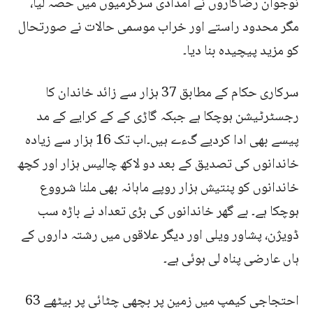
نوجوان رضاکاروں نے امدادی سرگرمیوں میں حصہ لیا،
مگر محدود راستے اور خراب موسمی حالات نے صورتحال
کو مزید پیچیدہ بنا دیا۔
سرکاری حکام کے مطابق 37 ہزار سے زائد خاندان کا
رجسٹرٹیشن ہوچکا ہے جبکہ گاڑی کے کے کرایے کے مد
پیسے بھی ادا کردیے گءے ہیں۔اب تک 16 ہزار سے زیادہ
خاندانوں کی تصدیق کے بعد دو لاکھ چالیس ہزار اور کچھ
خاندانوں کو پنتیش ہزار روپے ماہانہ بھی ملنا شرووع
ہوچکا ہے۔ بے گھر خاندانوں کی بڑی تعداد نے باڑہ سب
ڈویژن، پشاور ویلی اور دیگر علاقوں میں رشتہ داروں کے
ہاں عارضی پناہ لی ہوئی ہے۔
احتجاجی کیمپ میں زمین پر بچھی چٹائی پر بیٹھے 63