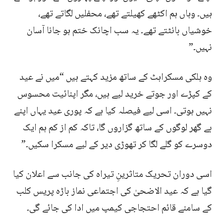
ہیں۔ وہاں ہم اکٹھے کھیلتے تھے، محفلیں لگاتے تھے،
خوشیاں بانٹتے تھے۔ یہ سب اچانک ختم ہو جانا آسان
نہیں۔”
وہ ہلکی مسکراہٹ کے ساتھ مزید کہتے ہیں “میں نے عید
کے کپڑے اور جوتے خرید لیے ہیں، مگر اپنائیت محسوس
نہیں ہوتی۔ اسی لیے فیصلہ کیا ہے کہ پوری عید یہاں اپنے
بے گھر لوگوں کے ساتھ گزاروں گا، تاکہ کم از کم ہم ایک
دوسرے کو گلے لگا کر تھوڑی دیر کے لیے مسکرا سکیں۔”
اسی دوران تحریک متاثرینِ تیراہ کی جانب سے اعلان کیا
گیا ہے کہ عید الاضحیٰ کی اجتماعی نماز باڑہ پریس کلب
کے سامنے قائم احتجاجی کیمپ میں ادا کی جائے گی۔