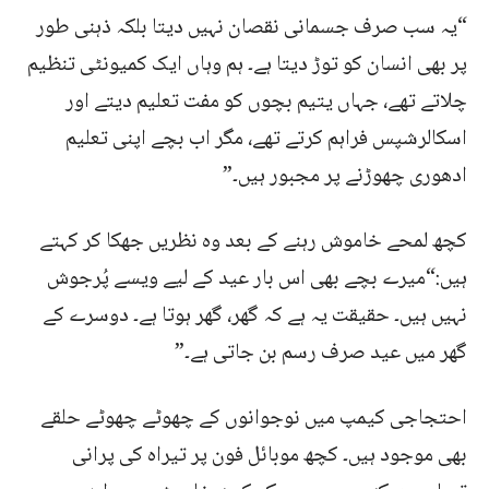
“یہ سب صرف جسمانی نقصان نہیں دیتا بلکہ ذہنی طور
پر بھی انسان کو توڑ دیتا ہے۔ ہم وہاں ایک کمیونٹی تنظیم
چلاتے تھے، جہاں یتیم بچوں کو مفت تعلیم دیتے اور
اسکالرشپس فراہم کرتے تھے، مگر اب بچے اپنی تعلیم
ادھوری چھوڑنے پر مجبور ہیں۔”
کچھ لمحے خاموش رہنے کے بعد وہ نظریں جھکا کر کہتے
ہیں:“میرے بچے بھی اس بار عید کے لیے ویسے پُرجوش
نہیں ہیں۔ حقیقت یہ ہے کہ گھر، گھر ہوتا ہے۔ دوسرے کے
گھر میں عید صرف رسم بن جاتی ہے۔”
احتجاجی کیمپ میں نوجوانوں کے چھوٹے چھوٹے حلقے
بھی موجود ہیں۔ کچھ موبائل فون پر تیراہ کی پرانی