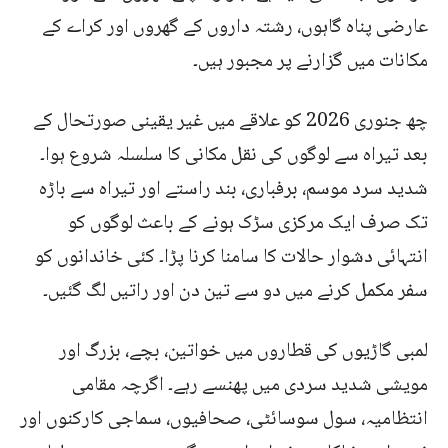
عارضی پناہ گاہوں، رشتہ داروں کے گھروں اور کراے کے
مکانات میں گزارنے پر مجبور ہیں۔
چھ جنوری 2026 کو علاقے میں غیر یقینی صورتحال کے
بعد تیراہ سے لوگوں کی نقل مکانی کا سلسلہ شروع ہوا۔
شدید سرد موسم، برفباری، بند راستے اور تیراہ سے باڑہ
تک صرف ایک مرکزی سڑک ہونے کے باعث لوگوں کو
انتہائی دشوار حالات کا سامنا کرنا پڑا۔ کئی خاندانوں کو
سفر مکمل کرنے میں دو سے تین دن اور راتیں لگ گئیں۔
لمبی گاڑیوں کی قطاروں میں خواتین، بچے، بزرگ اور
مویشی شدید سردی میں پھنسے رہے۔ اگرچہ مقامی
انتظامیہ، سول سوسائٹی، صحافیوں، سماجی کارکنوں اور