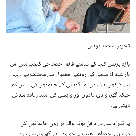
تحریر: محمد یونس
باڑہ پریس کلب کے سامنے قائم احتجاجی کیمپ میں اس
بار عید الاضحیٰ کی رونقیں معمول سے مختلف ہیں۔ یہاں
نئے کپڑوں، بازاروں اور قربانی کے جانوروں کی باتیں کم،
جبکہ گھر، وادی، یادوں اور واپسی کی امید زیادہ سنائی
دیتی ہے۔
یہ تیراہ سے بے دخل ہونے والے ہزاروں خاندانوں کی
دوسری اجتماعی عید ہے، جو وہ اپنے گھروں سے دور