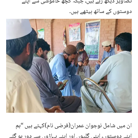
تصاویر دیکھ رہے ہیں، جبکہ کچھ خاموشی سے اپنے
دوستوں کے ساتھ بیٹھے ہیں۔
ان میں شامل نوجوان عمران(فرضی نام)کہتے ہیں “ہم
اپنے دوستوں، اپنی گلیوں اور اپنے پہاڑوں سے دور ہو گئے