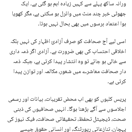
ورانہ ساکھ پہلے سے کہیں زیادہ اہم ہو گئی ہے۔ ایک
جھوٹی خبر چند منٹ میں وائرل ہو سکتی ہے، مگر کھویا
ہوا اعتماد برسوں میں بھی بحال نہیں ہوتا۔
اسی لیے آج صحافت کو صرف آزادیٔ اظہار کی نہیں بلکہ
اخلاقی احتساب کی بھی ضرورت ہے۔ آزادی اگر ذمہ داری
سے خالی ہو جائے تو وہ انتشار پیدا کرتی ہے، جبکہ ذمہ
دار صحافت معاشرے میں شعور، مکالمہ اور توازن پیدا
کرتی ہے۔
پریس کلبوں کو بھی اب محض تقریبات، بیانات اور رسمی
اجلاسوں سے آگے بڑھنا ہوگا۔ انہیں صحافیوں کی ذہنی
صحت، ڈیجیٹل تحفظ، تحقیقاتی صحافت، فیک نیوز کی
پہچان، تنازعاتی رپورٹنگ، اور انسانی حقوق جیسے