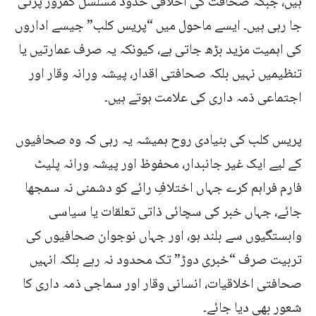
ہیں، جبکہ صحافت کی اخلاقی حدود مسلسل کمزور پڑتی
جا رہی ہیں۔ ایسے ماحول میں “پریس کلب” جیسے اداروں
کی اہمیت مزید بڑھ جاتی ہے، کیونکہ یہ صرف عمارتیں یا
تنظیمیں نہیں بلکہ صحافتی اقدار، پیشہ ورانہ وقار اور
اجتماعی ذمہ داری کی علامت ہوتے ہیں۔
پریس کلب کی بنیادی روح ہمیشہ یہ رہی کہ وہ صحافیوں
کے لیے ایک غیر جانبدار، محفوظ اور پیشہ ورانہ پلیٹ
فارم فراہم کرے جہاں اختلافِ رائے کو دشمنی نہ سمجھا
جائے، جہاں خبر کی سچائی ذاتی تعلقات یا سیاسی
وابستگیوں سے بلند ہو، اور جہاں نوجوان صحافیوں کی
تربیت صرف “خبری دوڑ” تک محدود نہ رہے بلکہ انہیں
صحافتی اخلاقیات، انسانی وقار اور سماجی ذمہ داری کا
شعور بھی دیا جائے۔