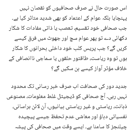
اس صورت حال نے صرف صحافیوں کو نقصان نہیں
پہنچایا بلکہ عوام کے اعتماد کو بھی شدید متاثر کیا ہے۔
جب صحافی خود تقسیم، تعصب یا ذاتی مفادات کا شکار
دکھائی دے تو پھر عوام سچ اور جھوٹ میں فرق کیسے
کریں گے؟ جب پریس کلب خود داخلی بحرانوں کا شکار
ہوں تو وہ ریاست، طاقتور حلقوں یا سماجی ناانصافی کے
خلاف مؤثر آواز کیسے بن سکیں گے؟
جدید دور کی صحافت اب صرف خبر رسانی تک محدود
نہیں رہی۔ آج صحافی کو ڈیجیٹل غلط معلومات، مصنوعی
ذہانت، ریاستی و غیر ریاستی بیانیوں، آن لائن ہراسانی،
نفسیاتی دباؤ اور معاشی عدم تحفظ جیسے پیچیدہ
چیلنجز کا سامنا ہے۔ ایسے وقت میں صحافی کی پیشہ