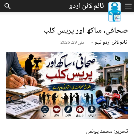
صحافی، ساکھ اور پریس کلب
ٹائم لائن اردو ٹیم
-
مئی 29, 2026
تحریر: محمد یونس