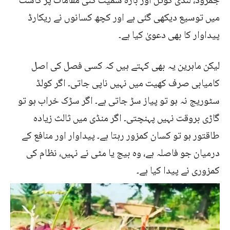
جمرود، لنڈی کوتل اور باڑہ سمیت کئی مقامات پر کاشت
میں توسیع دیکھی گئی ہے اور کچھ کسانوں نے ریکارڈ
پیداوار کا بھی دعویٰ کیا ہے۔
لیکن ماہرین یہ بھی کہتے ہیں کہ کسی فصل کی اصل
کامیابی صرف کھیت میں نہیں ناپی جاتی۔ اگر کولڈ
سٹوریج نہ ہو تو پیاز سڑ جاتی ہے۔ اگر سڑک خراب ہو تو
گاڑی بروقت نہیں پہنچتی۔ اگر منڈی میں ثالث زیادہ
طاقتور ہو تو کسان کمزور رہتا ہے۔ پیداوار اور منافع کے
درمیان جو فاصلہ ہے، وہ بیج یا مٹی نے نہیں، نظام کی
کمزوری نے پیدا کیا ہے۔