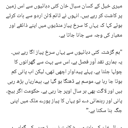
میری خیل کے کسان سیال خان کئی دہائیوں سے اس زمین
پر کاشت کر رہے ہیں۔ انہوں نے ٹائم لائن اردو سے بات کرتے
ہوئے کہا کہ یہاں کا سرخ پیاز منڈیوں میں اپنے ذائقے اور
معیار کی وجہ سے جانا جاتا ہے۔
"ہم گزشتہ کئی دہائیوں سے یہاں سرخ پیاز اگا رہے ہیں۔
یہ ہماری نقد آور فصل ہے، اس سے بہت سے گھرانوں کا
چولہا جلتا ہے۔ پہلے پیداوار اچھی تھی، لیکن اب پانی کم
ہوتا جا رہا ہے، موسم بے ڈھنگا ہو گیا ہے، بیماریاں بڑھ رہی
ہیں اور لاگت بھی ہر سال اوپر جا رہی ہے۔ حکومت اگر بیج،
پانی اور رہنمائی دے تو یہاں کا پیاز پورے ملک میں اپنی
جگہ بنا سکتا ہے۔”
سیال خان کی بات میں شکایت نہیں، تجربے کی گواہی ہے۔