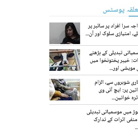
علقہ پوسٹس
ہ سرا افراد پر سائبر پر
ے، امتیازی سلوک اور آن...
میاتی تبدیلی کے بڑھتے
ات: خیبر پختونخوا میں
 مویشی اور...
اری شوہروں سے، الزام
تین پر: ایچ آئی وی
رہ خواتین...
وڑ میں موسمیاتی تبدیلی
منفی اثرات کے تدارک
.