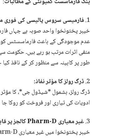
ینگ فارماسسٹ کمیونٹی کے مطالبات
:
1.
فارمیسی سروس پالیسی کی فوری من
خیبر پختونخوا واحد صوبہ ہے جہاں فار
عدم موجودگی کے باعث فارماسسٹس کو مل
منفی اثرات مرتب ہو رہے ہیں۔ حکومت سے
طور پر کابینہ سے منظور کر کے نافذ کیا ج
2.
ڈرگ رولز کا مؤثر نفاذ:
ڈرگ رولز، بشمول *شیڈول جی*، کا مؤثر نف
ادویات کی تیاری اور فروخت کو روکا جا
3.
غیر معیاری Pharm-D کالجز پر قابو: