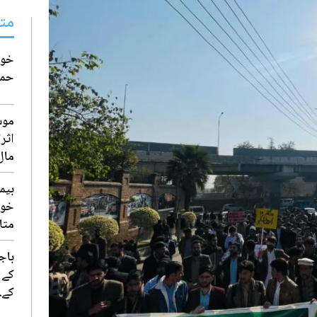
مت
خواج
حمل
موس
اثر
مال
بیم
خوا
متاث
باج
کے 
کے..