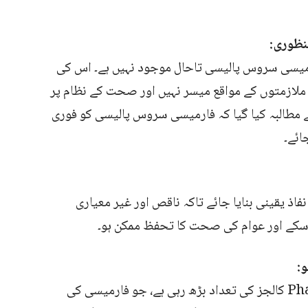
ظوری:
میسی سروس پالیسی تاحال موجود نہیں ہے۔ اس کی
ازمتوں کے مواقع میسر نہیں اور صحت کے نظام پر
 مطالبہ کیا گیا کہ فارمیسی سروس پالیسی کو فوری
ائے۔
اذ یقینی بنایا جائے تاکہ ناقص اور غیر معیاری
 سکے اور عوام کی صحت کا تحفظ ممکن ہو۔
خیبر پختونخوا میں غیر معیاری Pharm-D کالجز کی تعداد بڑھ رہی ہے، جو فارمیسی کی