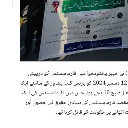
ینگ فارماسسٹ کمیونٹی پاکستان (YPC) نے خیبر پختونخوا میں فارماسسٹس کو درپیش
مسائل اور ان کے حقوق کی بحالی کے لیے 12 دسمبر 2024 کو پریس کلب پشاور کے سامنے ایک
پرامن احتجاج کا انعقاد کیا۔ احتجاج کا آغاز صبح 10 بجے ہوا، جس میں فارماسسٹس کی ایک
 مقصد فارماسسٹس کے بنیادی حقوق کے حصول اور
ٹھانے پر حکومت کو قائل کرنا تھا۔