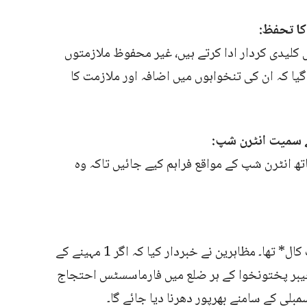
ا تحفظ:
لیدی کردار ادا کرتے ہیں، غیر محفوظ ملازمتوں
 گیا کہ ان کی تنخواہوں میں اضافہ اور ملازمت کا
ے سمیت انٹرن شپ:
تھ انٹرن شپ کے مواقع فراہم کیے جائیں تاکہ وہ
یہ احتجاج حکومت کے لیے ایک *ویک اپ کال* تھا۔ مظاہرین نے خبردار کیا کہ اگر 1 مہینے کے
و خیبر پختونخوا کے ہر ضلع میں فارماسسٹس احتجاج
بلی کے سامنے بھرپور دھرنا دیا جائے گا۔