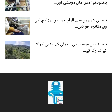
پختونخوا میں مال مویشی اور...
بیماری شوہروں سے، الزام خواتین پر: ایچ آئی
وی متاثرہ خواتین...
باجوڑ میں موسمیاتی تبدیلی کے منفی اثرات
کے تدارک کے...