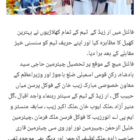
فائنل میں ار زیڈ کے ٹیم کے تمام کھلاڑیوں نے بہترین
کھیل کا مظاہرہ کیا اور اپنے حریف ٹیم کو سنسنی خیز
مقابلے کے بعد ہرا دیا۔
فائنل میچ کے موقع پر تحصیل چیئرمین حاجی سید
بادشاہ، رکنِ قومی اسمبلی ضلع باجوڑ اور وزیراعظم کے
معاون خصوصی مبارک زیب خان کے فوکل پرسن میاں
حبیب گل ، ار زیڈ کے ٹیم کے سینئر رہنماء واجد اقبال ،گل
منیر آزاد ،ملک ایوب خان ،ملک اکبر زیب ، سابقہ منسٹر و
ایم پی اے انورزیب کا فوکل فرسن ملک فرمان ،چیئرمین
خلیل الرحمٰن ،چییرمین نور اور وی سی چیئرمین قاری
صاحب زادہ ،ملک لطیف الرحمن اور دیگر بھی موجود تھے۔