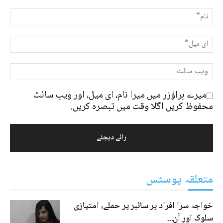
میرے براؤزر میں میرا نام، ای میل، اور ویب سائٹ
محفوظ کریں اگلا وقت میں تبصرہ کریں.
متعلقہ پوسٹس
خواجہ سرا افراد پر سائبر پر حملے، امتیازی
سلوک اور آن...