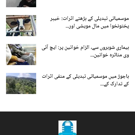
موسمیاتی تبدیلی کے بڑھتے اثرات: خیبر
پختونخوا میں مال مویشی اور...
بیماری شوہروں سے، الزام خواتین پر: ایچ آئی
وی متاثرہ خواتین...
باجوڑ میں موسمیاتی تبدیلی کے منفی اثرات
کے تدارک کے...