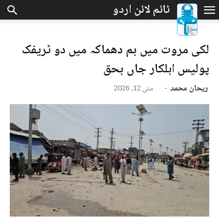
لکی مروت میں بم دھماکہ میں دو ٹریفک
پولیس اہلکار جاں بحق
ریحان محمد
-
مئی 12, 2026