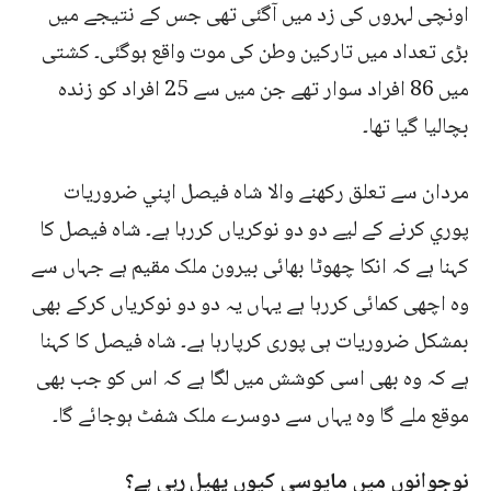
اونچی لہروں کی زد میں آگئی تھی جس کے نتیجے میں
بڑی تعداد میں تارکین وطن کی موت واقع ہوگئی۔ کشتی
میں 86 افراد سوار تھے جن میں سے 25 افراد کو زندہ
بچالیا گیا تھا۔
مردان سے تعلق رکهنے والا شاه فيصل اپني ضروريات
پوري کرنے کے ليے دو دو نوکریاں کررہا ہے۔ شاہ فیصل کا
کہنا ہے کہ انکا چھوٹا بھائی بیرون ملک مقیم ہے جہاں سے
وہ اچھی کمائی کررہا ہے یہاں یہ دو دو نوکریاں کرکے بھی
بمشکل ضروریات ہی پوری کرپارہا ہے۔ شاہ فیصل کا کہنا
ہے کہ وہ بھی اسی کوشش میں لگا ہے کہ اس کو جب بھی
موقع ملے گا وہ یہاں سے دوسرے ملک شفٹ ہوجائے گا۔
نوجوانوں میں مایوسی کیوں پھیل رہی ہے؟