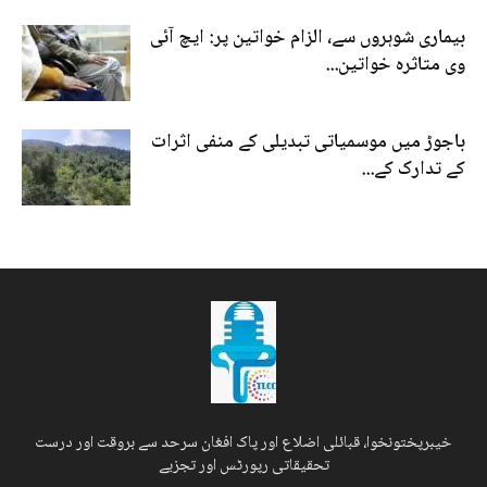
بیماری شوہروں سے، الزام خواتین پر: ایچ آئی
وی متاثرہ خواتین...
باجوڑ میں موسمیاتی تبدیلی کے منفی اثرات
کے تدارک کے...
خیبرپختونخوا، قبائلی اضلاع اور پاک افغان سرحد سے بروقت اور درست
تحقیقاتی رپورٹس اور تجزیے