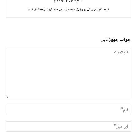
ٹائم لائن اردو ٹیم
ٹائم لائن اردو کے رپورٹرز، صحافی، اور مصنفین پر مشتمل ٹیم
جواب چھوڑ دیں