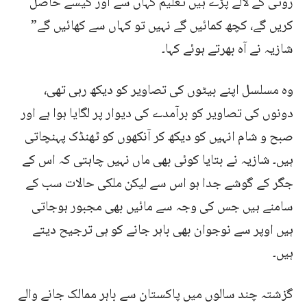
روٹی کے لالے پڑے ہیں تعلیم کہاں سے اور کیسے حاصل
کریں گے، کچھ کمائیں گے نہیں تو کہاں سے کھائیں گے”
شازیہ نے آہ بھرتے ہوئے کہا۔
وہ مسلسل اپنے بیٹوں کی تصاویر کو دیکھ رہی تھی،
دونوں کی تصاویر کو برآمدے کی دیوار پر لگایا ہوا ہے اور
صبح و شام انہیں کو دیکھ کر آنکھوں کو ٹھنڈک پہنچاتی
ہیں۔ شازیہ نے بتایا کوئی بھی ماں نہیں چاہتی کہ اس کے
جگر کے گوشے جدا ہو اس سے لیکن ملکی حالات سب کے
سامنے ہیں جس کی وجہ سے مائیں بھی مجبور ہوجاتی
ہیں اوپر سے نوجوان بھی باہر جانے کو ہی ترجیح دیتے
ہیں۔
گزشتہ چند سالوں میں پاکستان سے باہر ممالک جانے والے