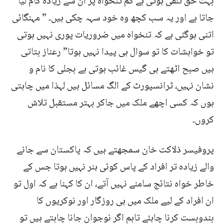
بہت حق تلفی ہوتی ہے کم تنخواہ پر ان سے زیادہ کام لیا
جاتا ہے اور یہ سب کچھ وہ خود سہہ چکی ہیں۔ ” مہنگائی
اتنی ہوگئی ہے کہ تنخواہ میں ضروریات پوری نہیں ہوتی
تو خواہشات کا تو سوال ہی پیدا نہیں ہوتا” رعناز بتاتی
ہیں صبح اٹھتے ہی گیس غائب ہوتی ہے بجلی کا نام و
نشان نہیں، ٹرانسپورٹ کے الگ مسائل ہیں لہذا میں چاہتی
ہوں کہ کسی اچھے ملک میں جاکر بہتر مستقبل تلاش
کروں۔
پروفیسر ذلاکت خان سمجھتے ہیں کہ پاکستان سے جانے
والے زیادہ تر افراد کے پاس کوئی ہنر نہیں ہوتا جس کے
خاطر خواہ نتائج سامنے نہیں آتے، ان کا کہنا ہے کہ اول تو
ان افراد کے لیے ملک میں ہی روزگار اور نوکریوں کا
بندوبست کرنا چاہئے تاہم اگر نوجوان جانا چاہتے ہیں تو