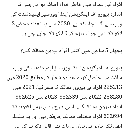
افراد کی تعداد میں خاطر خواہ اضافہ ہوا ہے جس کا
اندازہ بیورو آف ایمگریشن اینڈ اوورسیز ایمپلائمنٹ کی
ویب سے لگایا جاسکتا ہے۔ 2020 میں یہ تعداد محض 2
لاکھ تک تھی جو اب بڑھ کر 9 لاکھ تک جاپہنچی ہے۔
پچھلے 5 سالوں میں کتنے افراد بیرون ممالک گئے؟
بیورو آف امیگریشن اینڈ اوورسیز ایمپلائمنٹ کی ویب
سائٹ سے حاصل کردہ اعدادو شمار کے مطابق 2020 میں
225213 افراد نے بیرون ممالک کا سفر کیا، 2021 میں
288280، 2022 میں 832339، 2023 میں 862625
افراد بیرون ممالک گئے۔ اسی طرح رواں برس اکتوبر تک
602694 افراد مختلف ممالک جاچکے ہیں اور یہ سلسلہ
ابھی تک جاری ہے۔ یہاں یہ بات بھی قابل ذکر ہے کہ یہ