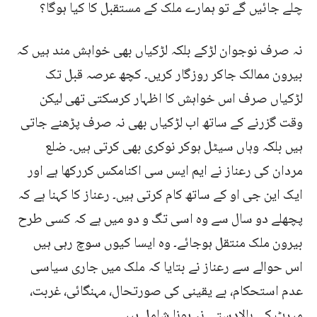
چلے جائیں گے تو ہمارے ملک کے مستقبل کا کیا ہوگا؟
نہ صرف نوجوان لڑکے بلکہ لڑکیاں بھی خواہش مند ہیں کہ
بیرون ممالک جاکر روزگار کریں۔ کچھ عرصہ قبل تک
لڑکیاں صرف اس خواہش کا اظہار کرسکتی تھی لیکن
وقت گزرنے کے ساتھ اب لڑکیاں بھی نہ صرف پڑھنے جاتی
ہیں بلکہ وہاں سیٹل ہوکر نوکری بھی کرتی ہیں۔ ضلع
مردان کی رعناز نے ایم ایس سی اکنامکس کررکھا ہے اور
ایک این جی او کے ساتھ کام کرتی ہیں۔ رعناز کا کہنا ہے کہ
پچھلے دو سال سے وہ اسی تگ و دو میں ہے کہ کسی طرح
بیرون ملک منتقل ہوجائے۔ وہ ایسا کیوں سوچ رہی ہیں
اس حوالے سے رعناز نے بتایا کہ ملک میں جاری سیاسی
عدم استحکام، بے یقینی کی صورتحال، مہنگائی، غربت،
میرٹ کی بالادستی نہ ہونا شامل ہیں۔