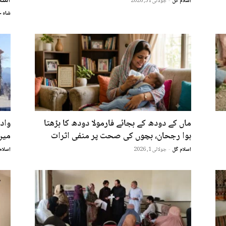
اسلام گل
-
جولائی 31, 2026
شاہ خ
ماں کے دودھ کے بجائے فارمولا دودھ کا بڑھتا
واد
ہوا رجحان، بچوں کی صحت پر منفی اثرات
میں
اسلام گل
-
جولائی 1, 2026
اسلام