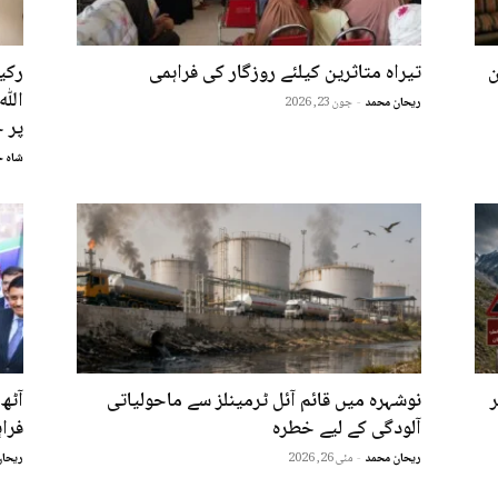
ن
تیراہ متاثرین کیلئے روزگار کی فراہمی
الل
ریحان محمد
-
جون 23, 2026
پر 
شاہ خ
نوشہرہ میں قائم آئل ٹرمینلز سے ماحولیاتی
آٹھ 
آلودگی کے لیے خطرہ
فرا
ریحان محمد
-
مئی 26, 2026
ریحان