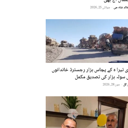
الد شاہ جی
-
جولائی 25, 2026
ی تیرا ہ کے پچاس ہزار رجسٹرڈ خاندانوں
 سولہ ہزار کی تصدیق مکمل
 گل
-
جون 28, 2026