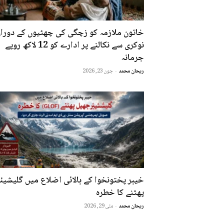
خاتون ملازمہ کو زچگی کی چھٹیوں کے دورا
نوکری سے نکالنے پر ادارے کو 12 لاکھ روپے
جرمانہ
ریحان محمد
-
جون 23, 2026
خیبر پختونخوا کے بالائی اضلاع میں گلیشیئر
پھٹنے کا خطرہ
ریحان محمد
-
مئی 29, 2026