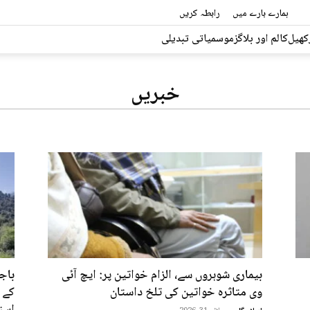
ہمارے بارے میں
رابطہ کریں
کھیل
کالم اور بلاگز
موسمیاتی تبدیلی
خبریں
بیماری شوہروں سے، الزام خواتین پر: ایچ آئی
باج
وی متاثرہ خواتین کی تلخ داستان
کے 
است