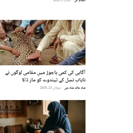
اسلام گل
-
اگست 3, 2026
آگاہی کی کمی باجوڑ میں مقامی لوگوں نے
نایاب نسل کے تیندوے کو مار ڈالا
شاہ خالد شاہ جی
-
جولائی 21, 2026