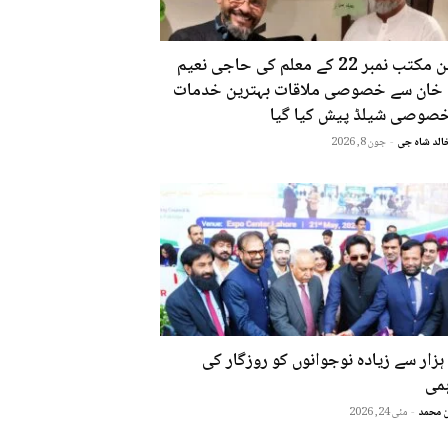
رکین مکتب نمبر 22 کے معلم کی حاجی نعیم
ّٰہ خان سے خصوصی ملاقات بہترین خدمات
خصوصی شیلڈ پیش کیا گیا
الد شاہ جی
-
جون 8, 2026
ہزار سے زیادہ نوجوانوں کو روزگار کی
ہمی
 محمد
-
مئی 24, 2026